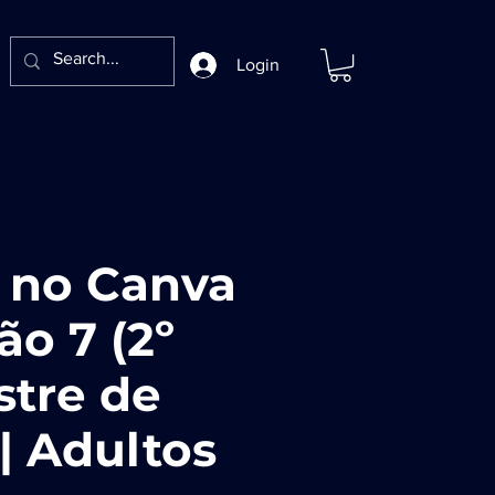
Login
s no Canva
ão 7 (2º
stre de
| Adultos