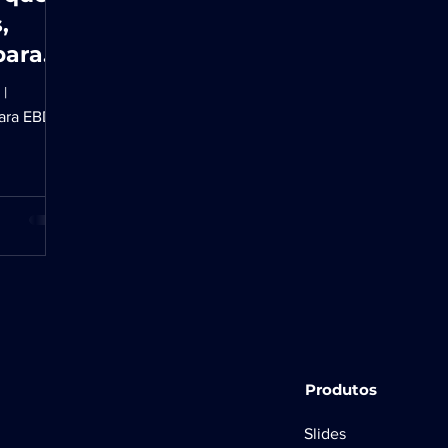
,
para
 |
para EBD
Produtos
Slides