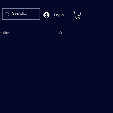
Login
dultos
Adultos