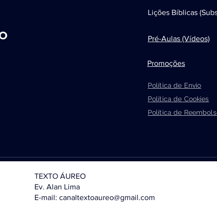
Lições Bíblicas (Subs
EO
Pré-Aulas (Vídeos)
Promoções
Política de Envio
Política de Cookies
Política de Reembols
TEXTO ÁUREO
Ev. Alan Lima
E-mail:
canaltextoaureo@gmail.com